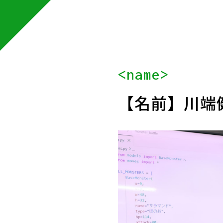
<name>
【名前】
川端