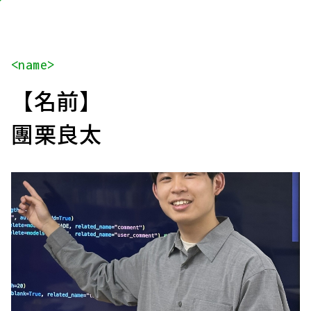
<name>
【名前】
團栗良太