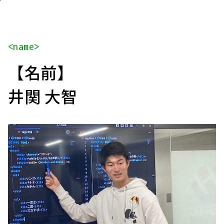
<name>
【名前】
井関 大智